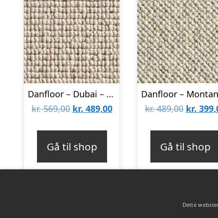
Danfloor – Dubai – Uldtæppe – væg til væg – 031 : Erling Christensen Møbler
Den
Den
Den
kr.
569,00
kr.
489,00
kr.
489,00
kr.
399,
oprindelige
aktuelle
oprinde
pris
pris
pris
Gå til shop
Gå til shop
var:
er:
var:
kr. 569,00.
kr. 489,00.
kr. 489,
Dette websted