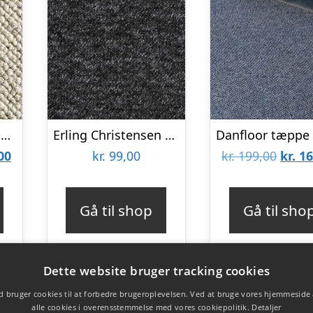
Danfloor – Montana – Uldtæppe – væg til væg – 070 : Erling Christensen Møbler
Erling Christensen Møbler Cairo – Værelses boucletæppe – Antracit : Erling Christensen Møbler : Erling Christensen Møbler
Den
Den
00
kr.
99,00
kr.
199,00
kr.
16
lige
aktuelle
oprin
pris
pris
Gå til shop
Gå til sho
er:
var:
00.
kr. 399,00.
kr. 19
Dette website bruger tracking cookies
 bruger cookies til at forbedre brugeroplevelsen. Ved at bruge vores hjemmeside
alle cookies i overensstemmelse med vores cookiepolitik.
Detaljer