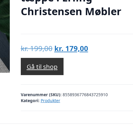
Christensen Møbler
Den
Den
kr.
199,00
kr.
179,00
oprindelige
aktuelle
pris
pris
Gå til shop
var:
er:
kr. 199,00.
kr. 179,00.
Varenummer (SKU):
8558936776843725910
Kategori:
Produkter