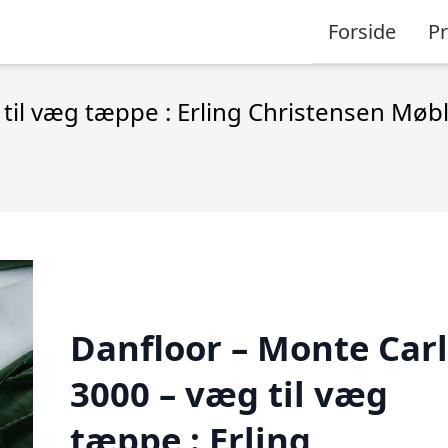
Forside
P
til væg tæppe : Erling Christensen Møb
Danfloor – Monte Car
3000 – væg til væg
tæppe : Erling