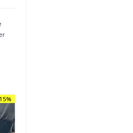
e
er
-15%