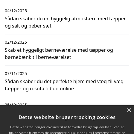
04/12/2025
Sådan skaber du en hyggelig atmosfære med tæpper
og salt og peber sæt
02/12/2025
Skab et hyggeligt børneværelse med tæpper og
børnebænk til børneværelset
07/11/2025
Sådan skaber du det perfekte hjem med væg-til-væg-
tæpper og u-sofa tilbud online
25/10/2025
×
Sådan vælger du det perfekte tæppe til din entré og
Dette website bruger tracking cookies
finder smarte postkasse til pakker løsninger
Dette websted bruger cookies til at forbedre brugeroplevelsen. Ved at
bruge vores hjemmeside accepterer du alle cookies i overensstemmelse