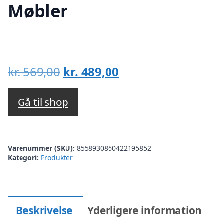
Møbler
Den
Den
kr.
569,00
kr.
489,00
oprindelige
aktuelle
pris
pris
Gå til shop
var:
er:
kr. 569,00.
kr. 489,00.
Varenummer (SKU):
8558930860422195852
Kategori:
Produkter
Beskrivelse
Yderligere information