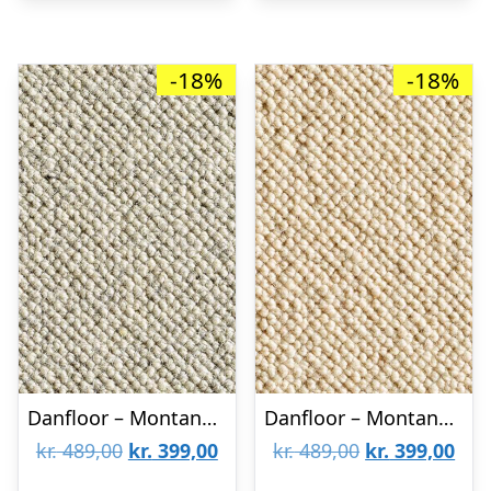
-18%
-18%
Danfloor – Montana – Uldtæppe – væg til væg – 070 : Erling Christensen Møbler
Danfloor – Montana – Uldtæppe – væg til væg – 015 : Erling Christensen Møbler
Den
Den
Den
De
kr.
489,00
kr.
399,00
kr.
489,00
kr.
399,00
oprindelige
aktuelle
oprindelige
aktu