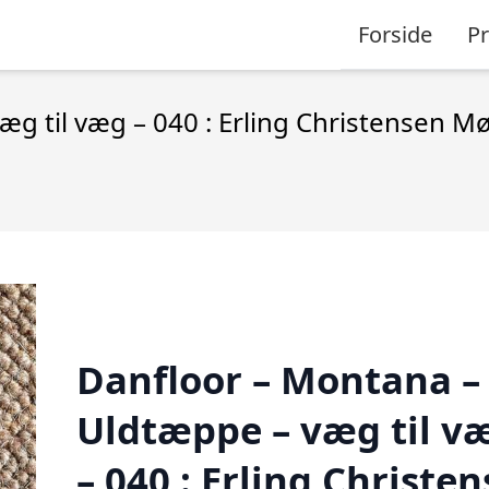
Forside
P
g til væg – 040 : Erling Christensen M
Danfloor – Montana –
Uldtæppe – væg til v
– 040 : Erling Christe