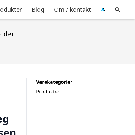
rodukter
Blog
Om / kontakt
øbler
Varekategorier
Produkter
æg
nsen