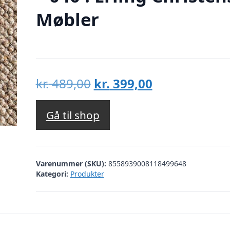
Møbler
Den
Den
kr.
489,00
kr.
399,00
oprindelige
aktuelle
pris
pris
Gå til shop
var:
er:
kr. 489,00.
kr. 399,00.
Varenummer (SKU):
8558939008118499648
Kategori:
Produkter