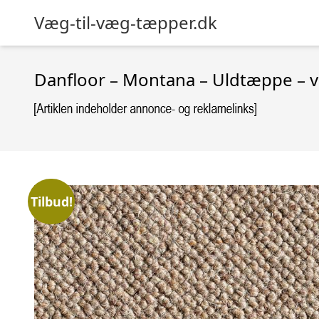
Væg-til-væg-tæpper.dk
Danfloor – Montana – Uldtæppe – væ
Tilbud!